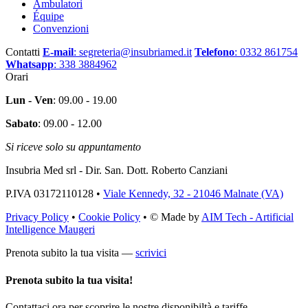
Ambulatori
Équipe
Convenzioni
Contatti
E-mail
: segreteria@insubriamed.it
Telefono
: 0332 861754
Whatsapp
: 338 3884962
Orari
Lun - Ven
: 09.00 - 19.00
Sabato
: 09.00 - 12.00
Si riceve solo su appuntamento
Insubria Med srl - Dir. San. Dott. Roberto Canziani
P.IVA 03172110128 •
Viale Kennedy, 32 - 21046 Malnate (VA)
Privacy Policy
•
Cookie Policy
• © Made by
AIM Tech - Artificial
Intelligence Maugeri
Prenota subito la tua visita —
scrivici
Prenota subito la tua visita!
Contattaci ora per scoprire le nostre disponibiltà e tariffe