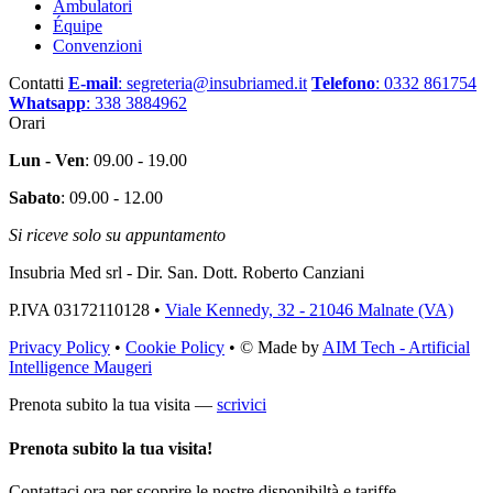
Ambulatori
Équipe
Convenzioni
Contatti
E-mail
: segreteria@insubriamed.it
Telefono
: 0332 861754
Whatsapp
: 338 3884962
Orari
Lun - Ven
: 09.00 - 19.00
Sabato
: 09.00 - 12.00
Si riceve solo su appuntamento
Insubria Med srl - Dir. San. Dott. Roberto Canziani
P.IVA 03172110128 •
Viale Kennedy, 32 - 21046 Malnate (VA)
Privacy Policy
•
Cookie Policy
• © Made by
AIM Tech - Artificial
Intelligence Maugeri
Prenota subito la tua visita —
scrivici
Prenota subito la tua visita!
Contattaci ora per scoprire le nostre disponibiltà e tariffe